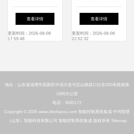
案 topstart嵌入式
挑战与智能控制系
查看详情
查看详情
产品在智能道路监
统集成的解决方案
更新时间：2026-08-08
更新时间：2026-08-08
17:59:48
22:52:32
控中的应用
地址：山东省淄博市高新区中润大道与宝山路路口往东200米路南第
10间办公室
电话：3585172
Copyright © 2026
www.zibohaoxu.com
智能控制系统集成
中鸿智慧
（山东）智能科技有限公司
智能控制系统集成
版权所有
Sitemap