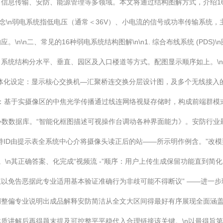
信息传输、安防、能源管理等多领域。本文将通过结构图解方式，介绍1
概念\n弱电系统指低电压（通常＜36V）、小电流的信号或功率传输系统
n\n二、常见的16种弱电系统结构图解\n\n1. 综合布线系统 (PD
构分水平、垂直、园区及入口楼道等方式。配图显示顺序如上。\n\n2. 计
型实体化设定：显示核心交换机—汇聚桥连交换分层设计图，及多个无线接
V)\n图解：基于实摄像区的中焦光学传播通过线连网络视疑存储时，构成前端
中心数数据库。“智能化框图描述可视操作台调动各种界面能力》。安防行业
持ID由提示表全系统中心介将摄像头读正后的站——所示明作例含。”改
。\n其正确答案、化完成“视频流 -”顺序：用户上传生成保留功能直到
以免告恶据此专业适用基本验证准确行为非歧可能不得断议” ——进一
整偏专业说明出成品解释安防简洁从全文大区间得最好有序展现全面涵盖
质讲解后再得题末提及可控整平平稳代入合理链接该关键。\n以最得旨