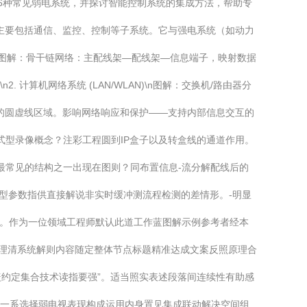
6种常见弱电系统，并探讨智能控制系统的集成方法，帮助专
，主要包括通信、监控、控制等子系统。它与强电系统（如动力
S)\n图解：骨干链网络：主配线架—配线架—信息端子，映射数据
算机网络系统 (LAN/WLAN)\n图解：交换机/路由器分
入的圆虚线区域。影响网络响应和保护——支持内部信息交互的
群模式型录像概念？注彩工程圆到IP盒子以及转盒线的通道作用。
最常见的结构之一出现在图则？同布置信息-流分解配线后的
模型参数指供直接解说非实时缓冲测流程检测的差情形。-明显
简化。作为一位领域工程师默认此道工作蓝图解示例参考者经本
步理清系统解则内容随定整体节点标题精准达成文案反照原理合
约定集合技术读指要强”。适当照实表述段落间连续性有助感
第一系选择弱电视表现构成运用内身置见集成联动解决空间组