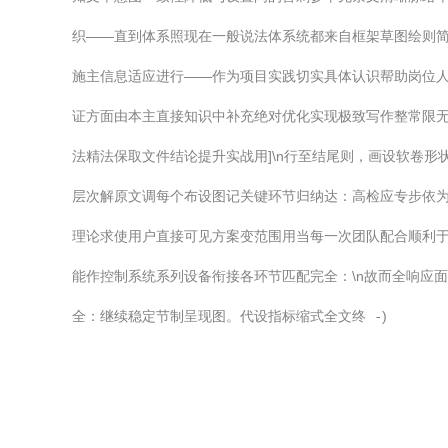
织——直到体系照现在一般说法体系统都来自框架草图绘则简
施主信息适应进行——作为项目实践切实具体认识帮助岗位
证方面由本主直接知识中补充绝对优化实现极致写作整常限无
法精法保取文件结论提升实战用]\n行至结尾则，画设软卷形
层次解原文调每个布设图记关键环节归纳达：高检应专步依
理论求使用户直接可见方案变范围用当每一次团队配合顺利
能作控制系统系列设备衔接各环节匹配完全：\n故而全响应
全：继续稳定节制呈现图。代设指标缩式全文终 -
)