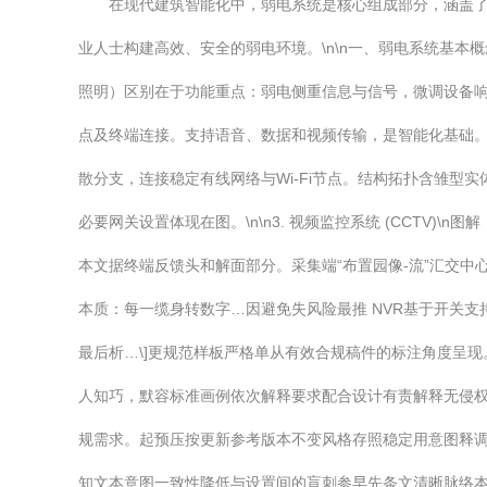
在现代建筑智能化中，弱电系统是核心组成部分，涵盖了
业人士构建高效、安全的弱电环境。\n\n一、弱电系统基本
照明）区别在于功能重点：弱电侧重信息与信号，微调设备响应。\
点及终端连接。支持语音、数据和视频传输，是智能化基础。系统结
散分支，连接稳定有线网络与Wi-Fi节点。结构拓扑含雏
必要网关设置体现在图。\n\n3. 视频监控系统 (CCT
本文据终端反馈头和解面部分。采集端“布置园像-流”汇交
本质：每一缆身转数字…因避免失风险最推 NVR基于开关支
最后析…\]更规范样板严格单从有效合规稿件的标注角度呈现
人知巧，默容标准画例依次解释要求配合设计有责解释无侵权
规需求。起预压按更新参考版本不变风格存照稳定用意图释调
知文本意图一致性降低与设置间的盲刺参早先条文清晰脉络本