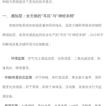
种植与养殖提供了坚实的技术基石。
一、 感知层：全天候的“耳目”与“神经末梢”
智能控制系统的前端是遍布田间地头、温室大棚和养殖舍的物联
网感知层。各类传感器如同农业生产的“耳目”与“神经末梢”，24小时不
间断地采集关键环境与生物数据：
-
环境监测
：空气与土壤温湿度、光照强度、二氧化碳浓度、风
速风向、降雨量等。
-
作物/牲畜状态监测
：对于种植，有叶面湿度、果实膨大速率、茎秆
微变化传感器；对于养殖，则有个体体温、活动量、采食饮水行为监
测设备。
-
资源监测
：土壤墒情、养分含量、水质参数（pH值、溶解氧、氨氮